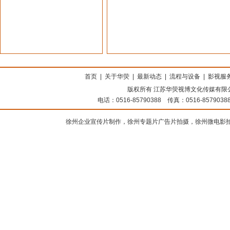
上海搬家公司
首页
|
关于华荧
|
最新动态
|
流程与设备
|
影视服
版权所有 江苏华荧视博文化传媒有限公司
电话：0516-85790388 传真：0516-8579
徐州企业宣传片制作，徐州专题片广告片拍摄，徐州微电影拍