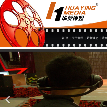
首 页
|
关于华荧
|
最新动态
|
流