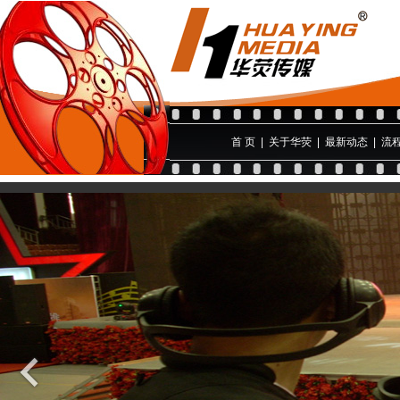
首 页
|
关于华荧
|
最新动态
|
流