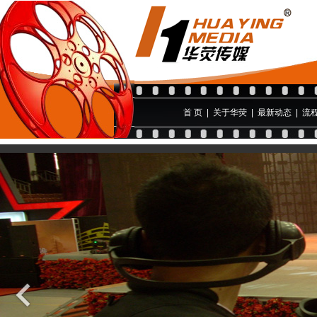
首 页
|
关于华荧
|
最新动态
|
流