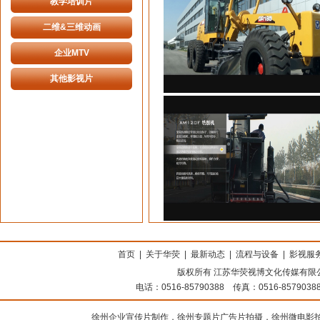
教学培训片
二维&三维动画
企业MTV
其他影视片
上海搬家公司
首页
|
关于华荧
|
最新动态
|
流程与设备
|
影视服
版权所有 江苏华荧视博文化传媒有限公司
电话：0516-85790388 传真：0516-8579
徐州企业宣传片制作，徐州专题片广告片拍摄，徐州微电影拍