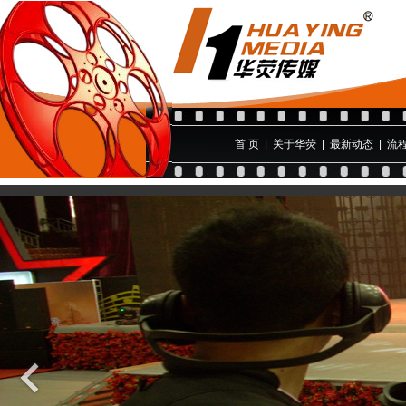
首 页
|
关于华荧
|
最新动态
|
流