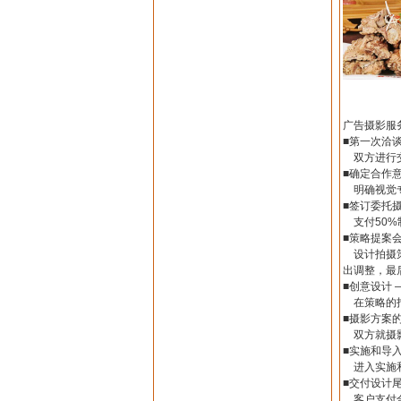
广告摄影服
■第一次洽
双方进行交
■确定合作意
明确视觉专
■签订委托
支付50%
■策略提案会
设计拍摄策
出调整，最
■创意设计 
在策略的指
■摄影方案
双方就摄影
■实施和导入
进入实施和
■交付设计尾
客户支付合