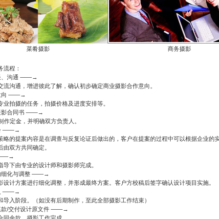
菜肴摄影
商务摄影
务流程：
谈、沟通 ――→
流沟通，增进彼此了解，确认初步确定商业摄影合作意向。
向 ――→
业拍摄的任务，拍摄价格及进度安排等。
摄影合同书 ――→
制作定金，并明确双方负责人。
 ――→
略的提案内容是在调查与反复论证后做出的，客户在提案的过程中可以根据企业的
后由双方共同确定。
――→
导下由专业的设计师和摄影师完成。
的细化与调整 ――→
设计方案进行细化调整，并形成最终方案。客户方校稿后签字确认设计项目实施。
 ――→
导入阶段。（如没有后期制作，至此全部摄影工作结束）
款/交付设计原文件 ――→
同余款，摄影工作完成。