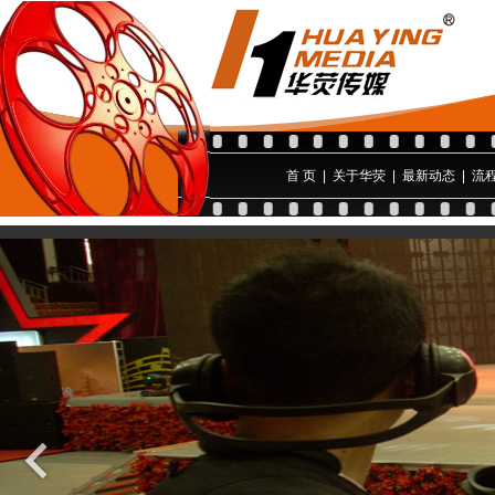
首 页
|
关于华荧
|
最新动态
|
流