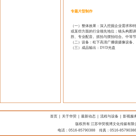
专题片型制作
（一）整体效果：深入挖掘企业需求和
或某些方面的行业领先地位；镜头构图
胜、专业配音。抓拍与摆拍结合。中等节奏
（二）设备：松下高清广播级摄像设备
（三）成品输出：DVD光盘
上海搬家公司
首页
|
关于华荧
|
最新动态
|
流程与设备
|
影视服
版权所有 江苏华荧视博文化传媒有限公司
电话：0516-85790388 传真：0516-8579