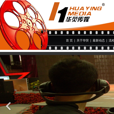
首 页
|
关于华荧
|
最新动态
|
流