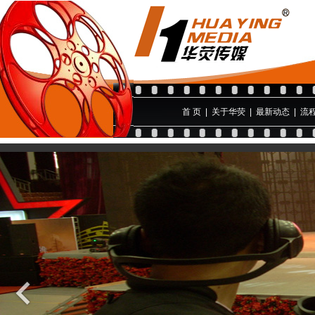
首 页
|
关于华荧
|
最新动态
|
流