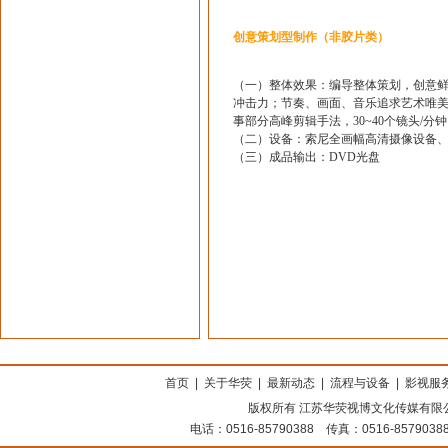
创意策划型制作（非胶片类）
（一）整体效果：编导整体策划，创意
冲击力；节奏、画面、音乐追求艺术唯
事部分高峰剪辑手法，30~40个镜头/分
（二）设备：索尼全画幅高清摄像设备
（三）成品输出：DVD光盘
上海搬家公司
首页
|
关于华荧
|
最新动态
|
流程与设备
|
影视服
版权所有 江苏华荧视博文化传媒有限公司
电话：0516-85790388 传真：0516-8579