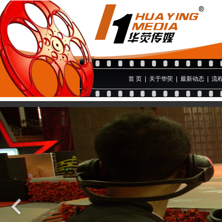
首 页
|
关于华荧
|
最新动态
|
流