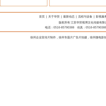
上海搬家公司
首页
|
关于华荧
|
最新动态
|
流程与设备
|
影视服
版权所有 江苏华荧视博文化传媒有限公司
电话：0516-85790388 传真：0516-8579
徐州企业宣传片制作，徐州专题片广告片拍摄，徐州微电影拍