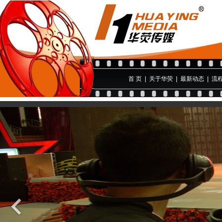
首 页
|
关于华荧
|
最新动态
|
流