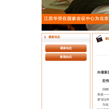
最新动态
最
最新动态
影视知识
向着新
宏伟蓝
回顾中
形成——
展”的过
为深入