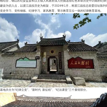
相结合，铜山区纪委监委和汉王镇人民政府深入挖掘这段红色革命历史中闪烁的纪律
建设为切入点，以渡江战役历史为框架，于2024年1月，将渡江战役总前委旧址陈列
党史学习、党性锤炼、纪律学习、家风教育、警示教育五位一体的纪律教育基地。
基地共分为
“纪律立党”、“新时代
新征程”、“纪法课堂”三个展馆部分。