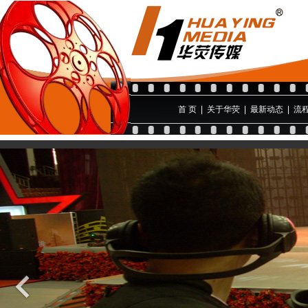
首 页
|
关于华荧
|
最新动态
|
流